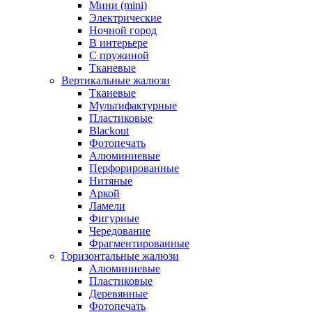
Мини (mini)
Электрические
Ночной город
В интерьере
С пружиной
Тканевые
Вертикальные жалюзи
Тканевые
Мультифактурные
Пластиковые
Blackout
Фотопечать
Алюминиевые
Перфорированные
Нитяные
Аркой
Ламели
Фигурные
Чередование
Фрагментированные
Горизонтальные жалюзи
Алюминиевые
Пластиковые
Деревянные
Фотопечать