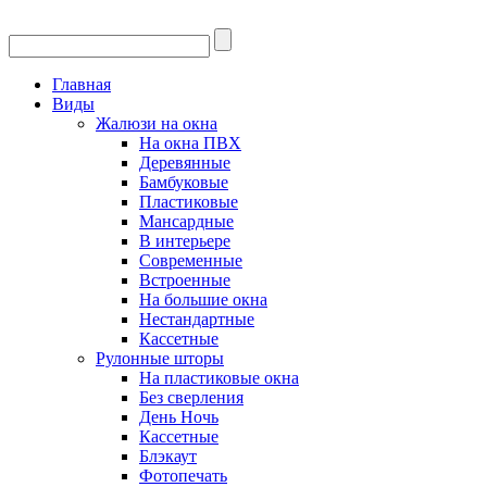
Главная
Виды
Жалюзи на окна
На окна ПВХ
Деревянные
Бамбуковые
Пластиковые
Мансардные
В интерьере
Современные
Встроенные
На большие окна
Нестандартные
Кассетные
Рулонные шторы
На пластиковые окна
Без сверления
День Ночь
Кассетные
Блэкаут
Фотопечать