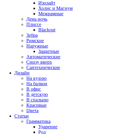
Изолайт
Холис и Магнум
Межрамные
День ночь
Плиссе
Blackout
Зебра
Римские
Наружные
Защитные
Автоматические
Снизу вверх
Сантехнические
Дизайн
На кухню
На балкон
В офис
В детскую
В спальню
Красивые
Цвета
Статьи
Грамматика
Ударение
Род