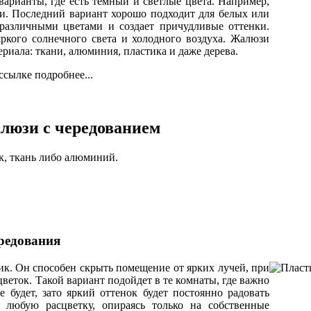
варианты, где есть темный и светлые цвета. Например,
ги. Последний вариант хорошо подходит для белых или
 различными цветами и создает причудливые оттенки.
ркого солнечного света и холодного воздуха. Жалюзи
риала: ткани, алюминия, пластика и даже дерева.
сылке подробнее...
люзи с чередованием
, ткань либо алюминий.
редования
ик. Он способен скрыть помещение от ярких лучей, при
веток. Такой вариант подойдет в те комнаты, где важно
е будет, зато яркий оттенок будет постоянно радовать
 любую расцветку, опираясь только на собственные