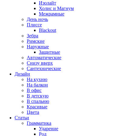
Изолайт
Холис и Магнум
Межрамные
День ночь
Плиссе
Blackout
Зебра
Римские
Наружные
Защитные
Автоматические
Снизу вверх
Сантехнические
Дизайн
На кухню
На балкон
В офис
В детскую
В спальню
Красивые
Цвета
Статьи
Грамматика
Ударение
Род