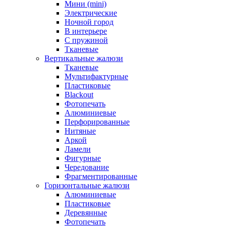
Мини (mini)
Электрические
Ночной город
В интерьере
С пружиной
Тканевые
Вертикальные жалюзи
Тканевые
Мультифактурные
Пластиковые
Blackout
Фотопечать
Алюминиевые
Перфорированные
Нитяные
Аркой
Ламели
Фигурные
Чередование
Фрагментированные
Горизонтальные жалюзи
Алюминиевые
Пластиковые
Деревянные
Фотопечать