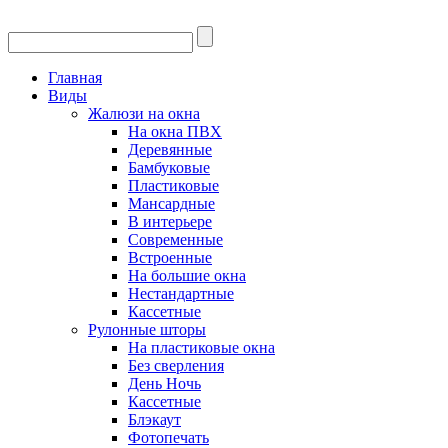
Главная
Виды
Жалюзи на окна
На окна ПВХ
Деревянные
Бамбуковые
Пластиковые
Мансардные
В интерьере
Современные
Встроенные
На большие окна
Нестандартные
Кассетные
Рулонные шторы
На пластиковые окна
Без сверления
День Ночь
Кассетные
Блэкаут
Фотопечать