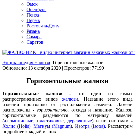
Омск
Оренбург
Пенза
Пермь
Ростов-на-Дону
Рязань
Самара
Саратов
Энциклопедия жалюзи
Горизонтальные жалюзи
Обновлено: 13 октября 2020
|
Просмотров: 77190
Горизонтальные жалюзи
Горизонтальные жалюзи
- это один из самых
распространенных видов
жалюзи
. Название этого вида
изделий произошло от расположения ламелей. Ламели
расположены -
горизонтально
, отсюда и название. Жалюзи
горизонтальные разделяются по материалу ламелей
(
алюминиевые
,
пластиковые
,
деревянные
) и по системам -
Холис (Holis)
,
Магнум (Magnum)
,
Изотра (Isotra)
. Рассмотрим
подробнее каждый из них.