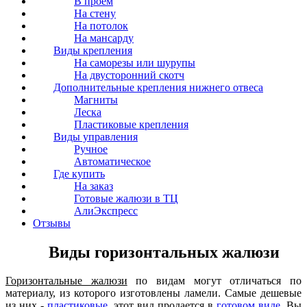
В проем
На стену
На потолок
На мансарду
Виды крепления
На саморезы или шурупы
На двусторонний скотч
Дополнительные крепления нижнего отвеса
Магниты
Леска
Пластиковые крепления
Виды управления
Ручное
Автоматическое
Где купить
На заказ
Готовые жалюзи в ТЦ
АлиЭкспресс
Отзывы
Виды горизонтальных жалюзи
Горизонтальные жалюзи
по видам могут отличаться по
материалу, из которого изготовлены ламели. Самые дешевые
из них -
пластиковые
, этот вид продается в
готовом виде
, Вы