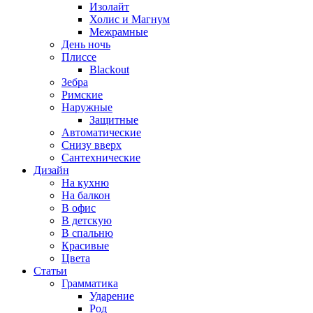
Изолайт
Холис и Магнум
Межрамные
День ночь
Плиссе
Blackout
Зебра
Римские
Наружные
Защитные
Автоматические
Снизу вверх
Сантехнические
Дизайн
На кухню
На балкон
В офис
В детскую
В спальню
Красивые
Цвета
Статьи
Грамматика
Ударение
Род