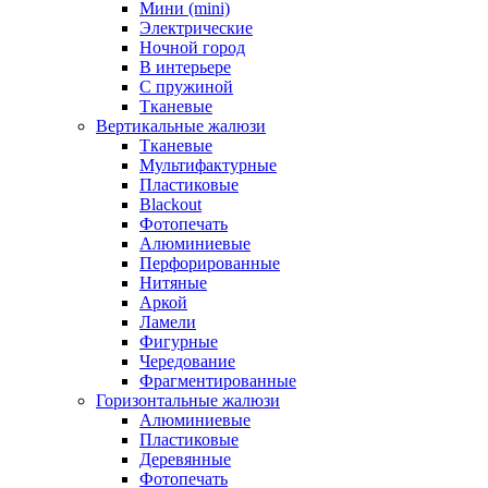
Мини (mini)
Электрические
Ночной город
В интерьере
С пружиной
Тканевые
Вертикальные жалюзи
Тканевые
Мультифактурные
Пластиковые
Blackout
Фотопечать
Алюминиевые
Перфорированные
Нитяные
Аркой
Ламели
Фигурные
Чередование
Фрагментированные
Горизонтальные жалюзи
Алюминиевые
Пластиковые
Деревянные
Фотопечать