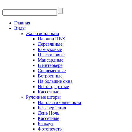
Главная
Виды
Жалюзи на окна
На окна ПВХ
Деревянные
Бамбуковые
Пластиковые
Мансардные
В интерьере
Современные
Встроенные
На большие окна
Нестандартные
Кассетные
Рулонные шторы
На пластиковые окна
Без сверления
День Ночь
Кассетные
Блэкаут
Фотопечать