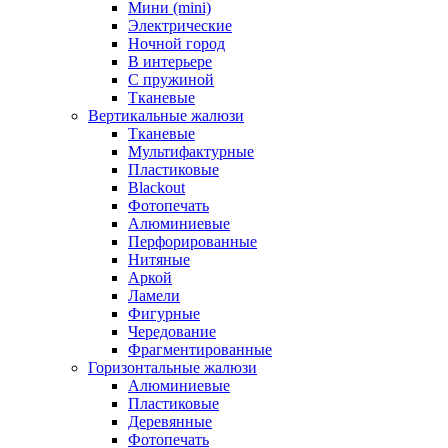
Мини (mini)
Электрические
Ночной город
В интерьере
С пружиной
Тканевые
Вертикальные жалюзи
Тканевые
Мультифактурные
Пластиковые
Blackout
Фотопечать
Алюминиевые
Перфорированные
Нитяные
Аркой
Ламели
Фигурные
Чередование
Фрагментированные
Горизонтальные жалюзи
Алюминиевые
Пластиковые
Деревянные
Фотопечать