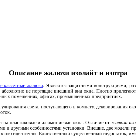
Описание жалюзи изолайт и изотра
е кассетные жалюзи
. Являются защитными конструкциями, раз
и абсолютно не портящие внешний вид окна. Плотно прилегают 
жилых помещениях, офисах, промышленных предприятиях.
гулирования света, поступающего в комнату, декорирования ок
оток.
и на пластиковые и алюминиевые окна. Отличие от
жалюзи изо
ними и другими особенностями установки. Внешне, две модели п
стью идентичны. Единственный существенный недостаток, имею