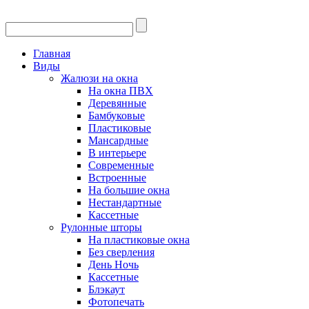
Главная
Виды
Жалюзи на окна
На окна ПВХ
Деревянные
Бамбуковые
Пластиковые
Мансардные
В интерьере
Современные
Встроенные
На большие окна
Нестандартные
Кассетные
Рулонные шторы
На пластиковые окна
Без сверления
День Ночь
Кассетные
Блэкаут
Фотопечать