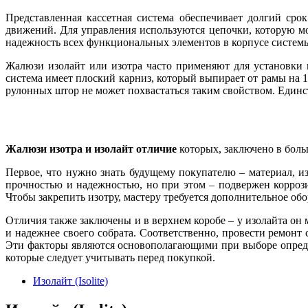
Представленная кассетная система обеспечивает долгий ср
движений. Для управления используются цепочки, которую м
надежность всех функциональных элементов в корпусе систем
Жалюзи изолайт или изотра часто применяют для установки н
система имеет плоский карниз, который выпирает от рамы на 1
рулонных штор не может похвастаться таким свойством. Единст
Жалюзи изотра и изолайт отличие
которых, заключено в боль
Первое, что нужно знать будущему покупателю – материал, из
прочностью и надежностью, но при этом – подвержен коррози
Чтобы закрепить изотру, мастеру требуется дополнительное об
Отличия также заключены и в верхнем коробе – у изолайта он
и надежнее своего собрата. Соответственно, провести ремонт
Эти факторы являются основополагающими при выборе определ
которые следует учитывать перед покупкой.
Изолайт (Isolite)