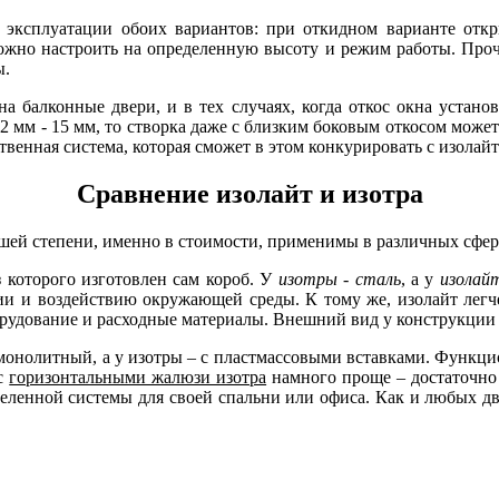
ок эксплуатации обоих вариантов: при откидном варианте от
ожно настроить на определенную высоту и режим работы. Проч
ы.
а балконные двери, и в тех случаях, когда откос окна установ
2 мм - 15 мм, то створка даже с близким боковым откосом может
венная система, которая сможет в этом конкурировать с изолайт
Сравнение изолайт и изотра
шей степени, именно в стоимости, применимы в различных сфер
 которого изготовлен сам короб. У
изотры - сталь
, а у
изолай
и и воздействию окружающей среды. К тому же, изолайт легче
орудование и расходные материалы. Внешний вид у конструкции и
 монолитный, а у изотры – с пластмассовыми вставками. Функц
 с
горизонтальными жалюзи изотра
намного проще – достаточно 
енной системы для своей спальни или офиса. Как и любых двух