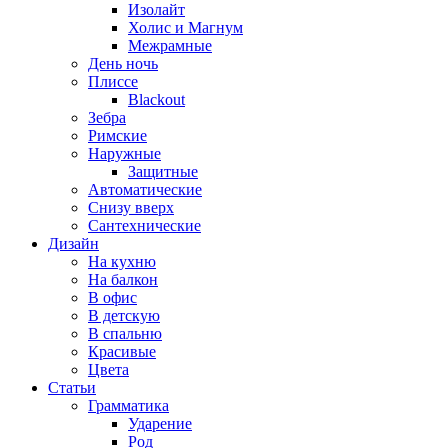
Изолайт
Холис и Магнум
Межрамные
День ночь
Плиссе
Blackout
Зебра
Римские
Наружные
Защитные
Автоматические
Снизу вверх
Сантехнические
Дизайн
На кухню
На балкон
В офис
В детскую
В спальню
Красивые
Цвета
Статьи
Грамматика
Ударение
Род